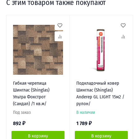
С этим товаром также покупают
Гибкая черепица
Подкладочный ковер
Шинглас (Shinglas)
Шинглас (Shinglas)
Ультра Фокстрот
Anderep GL LIGHT 15м2 /
(Сандал) /1 кв.м/
рулон/
Под заказ
В наличии
892
₽
1 789
₽
В корзину
В корзину