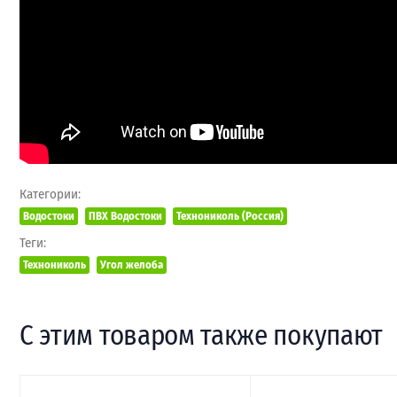
Категории:
Водостоки
ПВХ Водостоки
Технониколь (Россия)
Теги:
Технониколь
Угол желоба
С этим товаром также покупают