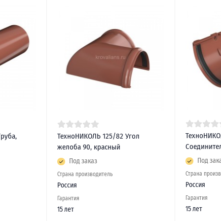
ТехноНИКО
руба,
ТехноНИКОЛЬ 125/82 Угол
Соедините
желоба 90, красный
Под зак
Под заказ
Страна произ
Страна производитель
Россия
Россия
Гарантия
Гарантия
15 лет
15 лет