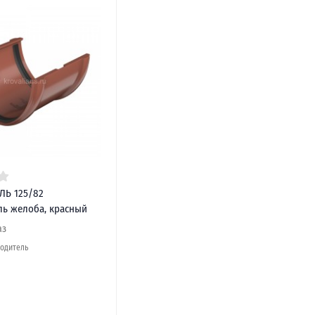
ЛЬ 125/82
ль желоба, красный
аз
водитель