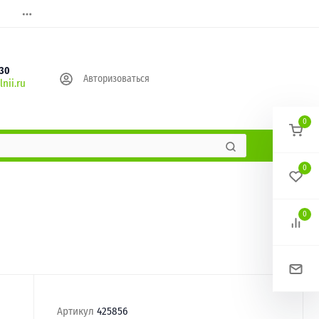
630
Авторизоваться
nii.ru
0
0
0
Артикул
425856