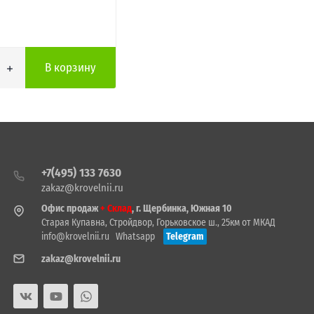
В корзину
+7(495) 133 7630
zakaz@krovelnii.ru
Офис продаж
+ Склад
, г. Щербинка, Южная 10
Старая Купавна, Стройдвор, Горьковское ш., 25км от МКАД
info@krovelnii.ru
Whatsapp
Telegram
zakaz@krovelnii.ru