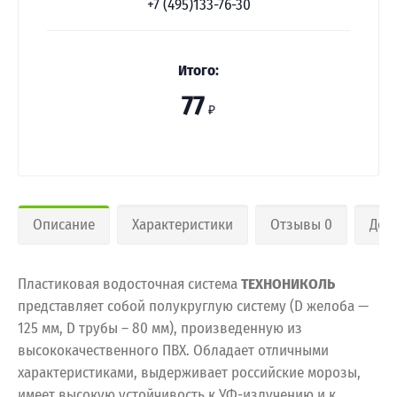
+7 (495)133-76-30
Итого:
77
₽
Описание
Характеристики
Отзывы 0
Дос
Пластиковая водосточная система
ТЕХНОНИКОЛЬ
представляет собой полукруглую систему (D желоба —
125 мм, D трубы – 80 мм), произведенную из
высококачественного ПВХ. Обладает отличными
характеристиками, выдерживает российские морозы,
имеет высокую устойчивость к УФ-излучению и к