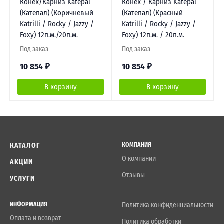
Конек/Карниз Katepal
Конек / Карниз Katepal
(Катепал) (Коричневый
(Катепал) (Красный
Katrilli / Rocky / Jazzy /
Katrilli / Rocky / Jazzy /
Foxy) 12п.м./20п.м.
Foxy) 12п.м. / 20п.м.
Под заказ
Под заказ
10 854
₽
10 854
₽
В корзину
В корзину
КАТАЛОГ
КОМПАНИЯ
О компании
АКЦИИ
Отзывы
УСЛУГИ
ИНФОРМАЦИЯ
Политика конфиденциальности
Оплата и возврат
Политика обработки