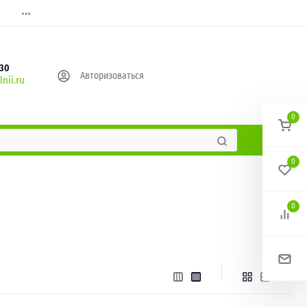
630
Авторизоваться
nii.ru
0
0
0