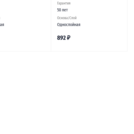
Гарантия
50 лет
й
Основа/Слой
ая
Однослойная
892
₽