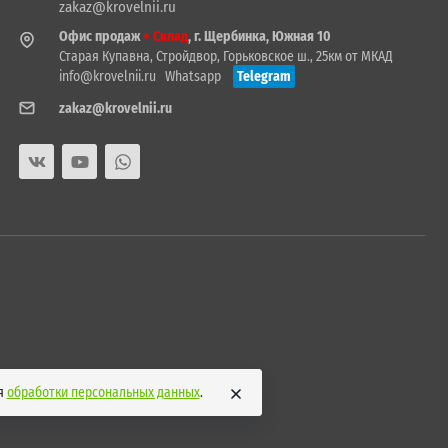
zakaz@krovelnii.ru
Офис продаж
+ Склад
, г. Щербинка, Южная 10
Старая Купавна, Стройдвор, Горьковское ш., 25км от МКАД
info@krovelnii.ru
Whatsapp
Telegram
zakaz@krovelnii.ru
ия
обработки персональных данных
.