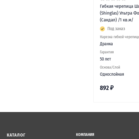
Гибкая черепица Ш
(Shinglas) Ультра Ф
(Сандал) /1 кв.м/
Под заказ
Нарезка гибкой черепиц
Дранка
Гарантия
50 лет
Основа/Слой
Однослойная
892
₽
КАТАЛОГ
КОМПАНИЯ