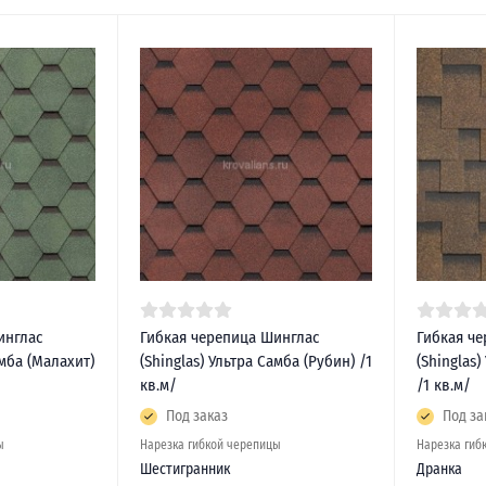
инглас
Гибкая черепица Шинглас
Гибкая ч
амба (Малахит)
(Shinglas) Ультра Самба (Рубин) /1
(Shinglas)
кв.м/
/1 кв.м/
Под заказ
Под за
ы
Нарезка гибкой черепицы
Нарезка гиб
Шестигранник
Дранка