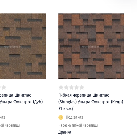
ерепица Шинглас
Гибкая черепица Шинглас
 Ультра Фокстрот (Дуб)
(Shinglas) Ультра Фокстрот (Кедр)
/1 кв.м/
каз
Под заказ
кой черепицы
Нарезка гибкой черепицы
Дранка