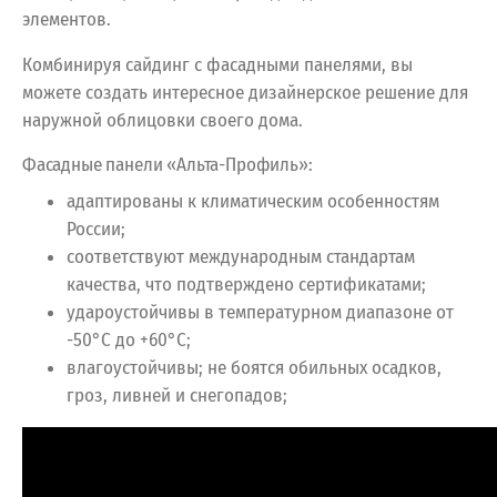
элементов.
Комбинируя сайдинг с фасадными панелями, вы
можете создать интересное дизайнерское решение для
наружной облицовки своего дома.
Фасадные панели «Альта-Профиль»:
адаптированы к климатическим особенностям
России;
соответствуют международным стандартам
качества, что подтверждено сертификатами;
удароустойчивы в температурном диапазоне от
-50°С до +60°С;
влагоустойчивы; не боятся обильных осадков,
гроз, ливней и снегопадов;