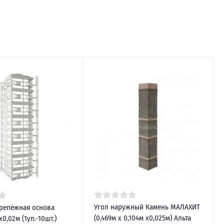
Угол наружный Камень МАЛАХИТ
репёжная основа
(0,469м х 0,104м х0,025м) Альта
х0,02м (1уп.-10шт.)