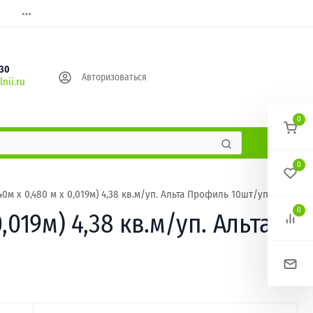
630
Авторизоваться
nii.ru
0
0
м х 0,480 м х 0,019м) 4,38 кв.м/уп. Альта Профиль 10шт/уп
0
019м) 4,38 кв.м/уп. Альта