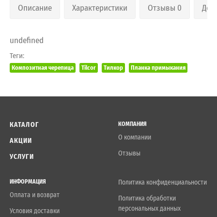
Описание
Характеристики
Отзывы 0
Дос
undefined
Теги:
Композитная черепица
Tilcor
Тилкор
Планка примыкания
КАТАЛОГ
КОМПАНИЯ
О компании
АКЦИИ
Отзывы
УСЛУГИ
ИНФОРМАЦИЯ
Политика конфиденциальности
Оплата и возврат
Политика обработки
персональных данных
Условия доставки