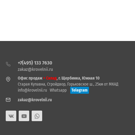
+7(495) 133 7630
zakaz@krovelnii.ru
Офис продаж
+ Склад
, г. Щербинка, Южная 10
Старая Купавна, Стройдвор, Горьковское ш., 25км от МКАД
info@krovelnii.ru
Whatsapp
Telegram
zakaz@krovelnii.ru