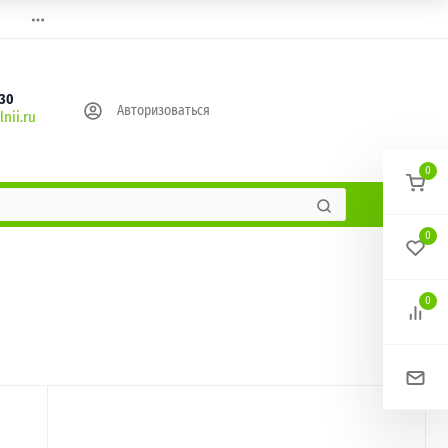
630
Авторизоваться
nii.ru
0
0
0