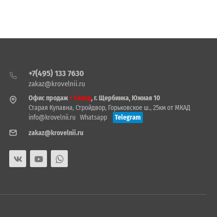
+7(495) 133 7630
zakaz@krovelnii.ru
Офис продаж
+ Склад
, г. Щербинка, Южная 10
Старая Купавна, Стройдвор, Горьковское ш., 25км от МКАД
info@krovelnii.ru
Whatsapp
Telegram
zakaz@krovelnii.ru