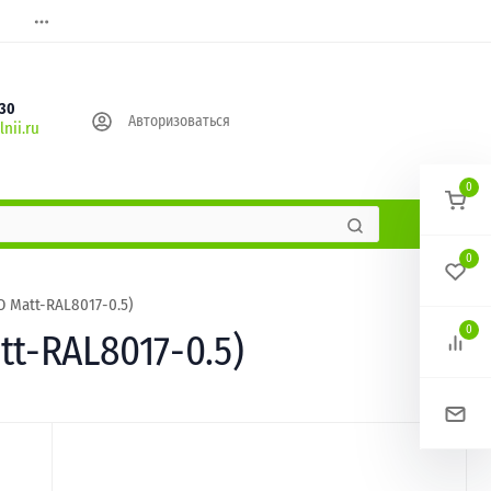
630
Авторизоваться
nii.ru
0
0
 Matt-RAL8017-0.5)
0
t-RAL8017-0.5)