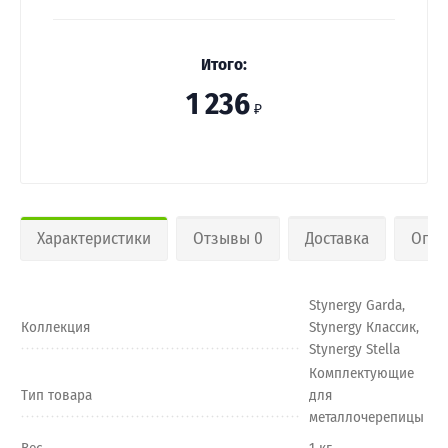
Итого:
1 236
₽
Характеристики
Отзывы 0
Доставка
Опла
Stynergy Garda,
Коллекция
Stynergy Классик,
Stynergy Stella
Комплектующие
Тип товара
для
металлочерепицы
Вес
1 кг