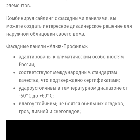
элементов.
Комбинируя сайдинг с фасадными панелями, вы
можете создать интересное дизайнерское решение для
наружной облицовки своего дома.
Фасадные панели «Альта-Профиль»:
адаптированы к климатическим особенностям
России;
соответствуют международным стандартам
качества, что подтверждено сертификатами;
удароустойчивы в температурном диапазоне от
-50°С до +60°С;
влагоустойчивы; не боятся обильных осадков,
гроз, ливней и снегопадов;