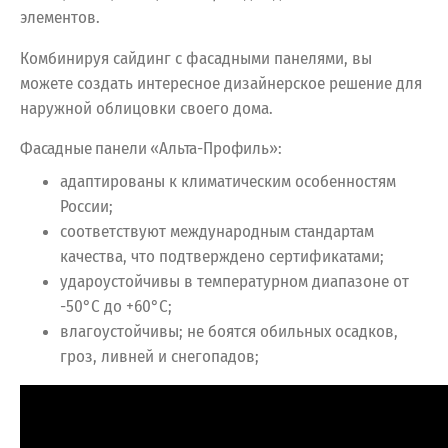
элементов.
Комбинируя сайдинг с фасадными панелями, вы
можете создать интересное дизайнерское решение для
наружной облицовки своего дома.
Фасадные панели «Альта-Профиль»:
адаптированы к климатическим особенностям
России;
соответствуют международным стандартам
качества, что подтверждено сертификатами;
удароустойчивы в температурном диапазоне от
-50°С до +60°С;
влагоустойчивы; не боятся обильных осадков,
гроз, ливней и снегопадов;