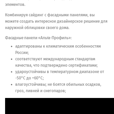
элементов.
Комбинируя сайдинг с фасадными панелями, вы
можете создать интересное дизайнерское решение для
наружной облицовки своего дома.
Фасадные панели «Альта-Профиль»:
адаптированы к климатическим особенностям
России;
соответствуют международным стандартам
качества, что подтверждено сертификатами;
удароустойчивы в температурном диапазоне от
-50°С до +60°С;
влагоустойчивы; не боятся обильных осадков,
гроз, ливней и снегопадов;