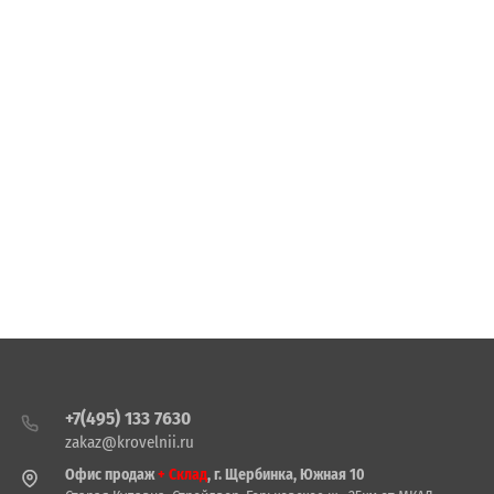
+7(495) 133 7630
zakaz@krovelnii.ru
Офис продаж
+ Склад
, г. Щербинка, Южная 10