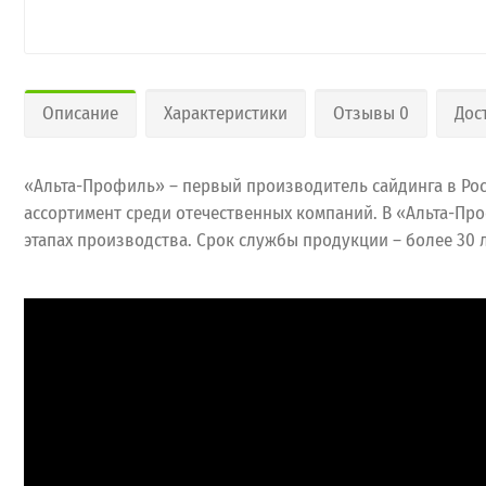
Описание
Характеристики
Отзывы 0
Дос
«Альта-Профиль» – первый производитель сайдинга в Рос
ассортимент среди отечественных компаний. В «Альта-Пр
этапах производства. Срок службы продукции – более 30 