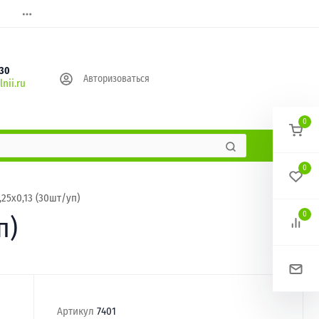
630
Авторизоваться
nii.ru
0
0
5х0,13 (30шт/уп)
0
п)
Артикул
7401