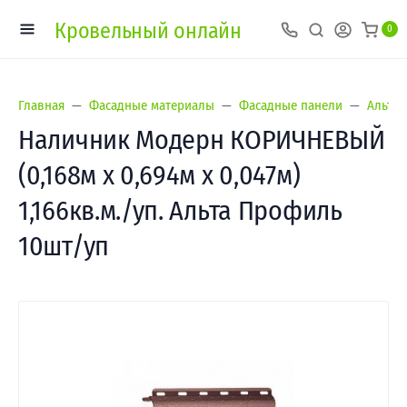
Кровельный онлайн
0
Главная
Фасадные материалы
Фасадные панели
Альта-
Наличник Модерн КОРИЧНЕВЫЙ
(0,168м х 0,694м х 0,047м)
1,166кв.м./уп. Альта Профиль
10шт/уп