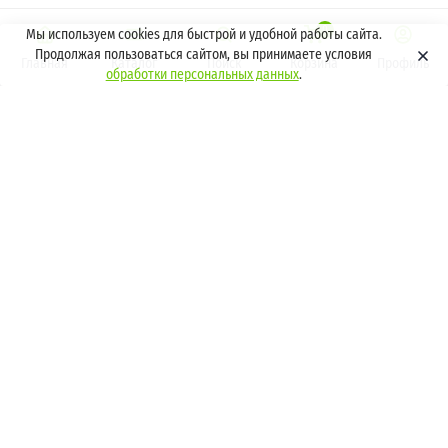
0
Мы используем cookies для быстрой и удобной работы сайта.
Продолжая пользоваться сайтом, вы принимаете условия
Главная
Каталог
Поиск
Корзина
Профиль
обработки персональных данных
.
КАТАЛОГ
КОМПАНИЯ
О компании
АКЦИИ
Отзывы
УСЛУГИ
ИНФОРМАЦИЯ
Политика конфиденциальности
Оплата и возврат
Политика обработки
персональных данных
Условия доставки
Пользовательское соглашение