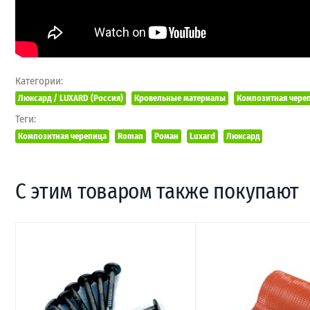
Категории:
Люксард / LUXARD (Россия)
Кровельные материалы
Композитная чере
Теги:
Композитная черепица
Roman
Роман
Luxard
Люксард
С этим товаром также покупают