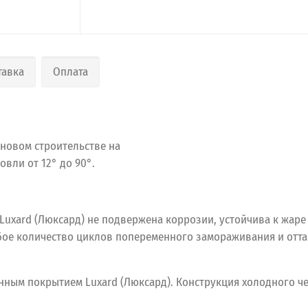
тавка
Оплата
 новом строительстве на
вли от 12° до 90°.
xard (Люксард) не подвержена коррозии, устойчива к жаре и
ое количество циклов попеременного замораживания и отта
нным покрытием Luxard (Люксард). Конструкция холодного ч