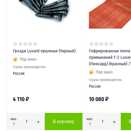
Гвозди Luxard ершеные (Черный)
Гофрированная лента
примыканий F-2 Luxar
Под заказ
(Люксард) (Красный) /
Страна производитель
Под заказ
Россия
Страна производитель
Россия
4 110
₽
10 080
₽
мин.
мин.
В корзину
1
1