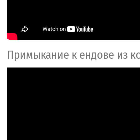
Примыкание к ендове из к