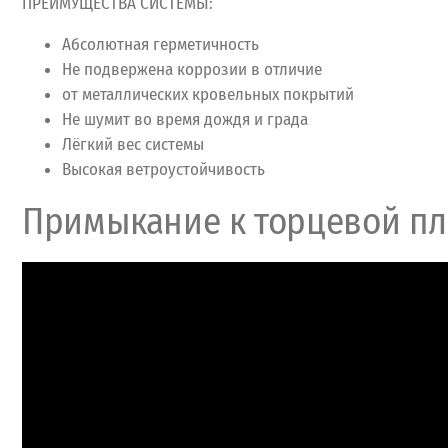
ПРЕИМУЩЕСТВА СИСТЕМЫ:
Абсолютная герметичность
Не подвержена коррозии в отличие
от металлических кровельных покрытий
Не шумит во время дождя и града
Лёгкий вес системы
Высокая ветроустойчивость
Примыкание к торцевой п