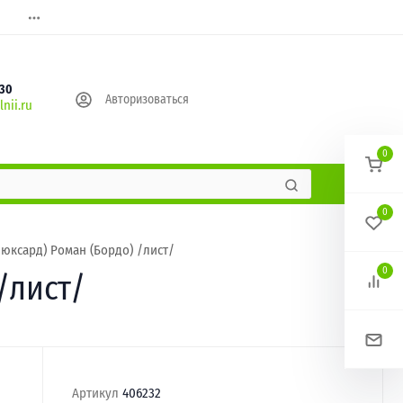
630
Авторизоваться
nii.ru
0
0
юксард) Роман (Бордо) /лист/
0
/лист/
Артикул
406232