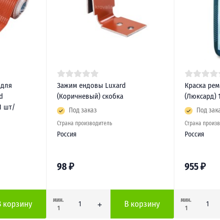
 для
Зажим ендовы Luxard
Краска рем
d
(Коричневый) скобка
(Люксард) 1
1 шт/
Под заказ
Под зак
Страна производитель
Страна произ
Россия
Россия
98
₽
955
₽
мин.
мин.
В корзину
В корзину
1
1