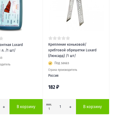
Крепление коньковой/
онтная Luxard
хребтовой обрешетки Luxard
 л. /1 шт/
(Люксард) /1 шт/
аз
Под заказ
водитель
Страна производитель
Россия
182
₽
мин.
В корзину
В корзину
1