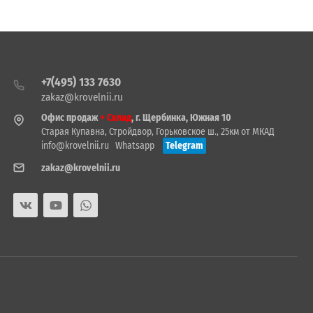
+7(495) 133 7630
zakaz@krovelnii.ru
Офис продаж
+ Склад
, г. Щербинка, Южная 10
Старая Купавна, Стройдвор, Горьковское ш., 25км от МКАД
info@krovelnii.ru
Whatsapp
Telegram
zakaz@krovelnii.ru