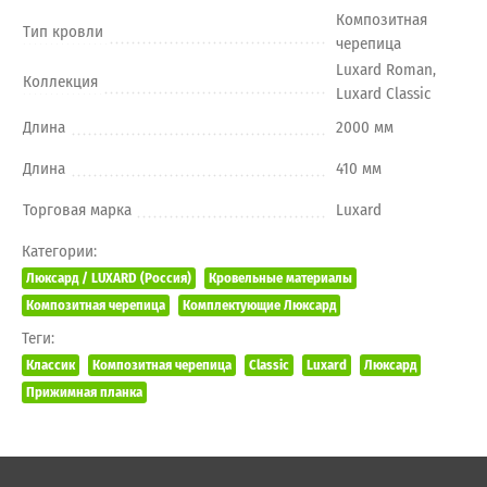
Композитная
Тип кровли
черепица
Luxard Roman,
Коллекция
Luxard Classic
Длина
2000 мм
Длина
410 мм
Торговая марка
Luxard
Категории:
Люксард / LUXARD (Россия)
Кровельные материалы
Композитная черепица
Комплектующие Люксард
Теги:
Классик
Композитная черепица
Classic
Luxard
Люксард
Прижимная планка