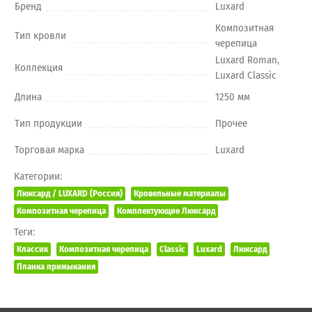
Бренд
Luxard
Композитная
Тип кровли
черепица
Luxard Roman,
Коллекция
Luxard Classic
Длина
1250 мм
Тип продукции
Прочее
Торговая марка
Luxard
Категории:
Люксард / LUXARD (Россия)
Кровельные материалы
Композитная черепица
Комплектующие Люксард
Теги:
Классик
Композитная черепица
Classic
Luxard
Люксард
Планка примыкания