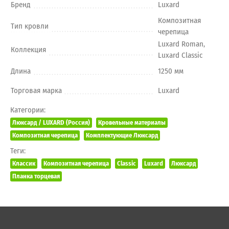
Бренд
Luxard
Композитная
Тип кровли
черепица
Luxard Roman,
Коллекция
Luxard Classic
Длина
1250 мм
Торговая марка
Luxard
Категории:
Люксард / LUXARD (Россия)
Кровельные материалы
Композитная черепица
Комплектующие Люксард
Теги:
Классик
Композитная черепица
Classic
Luxard
Люксард
Планка торцевая