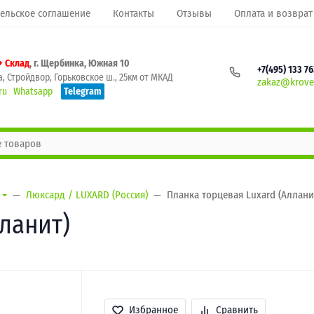
ельское соглашение
Контакты
Отзывы
Оплата и возврат
+ Склад
, г. Щербинка, Южная 10
+7(495) 133 7
, Стройдвор, Горьковское ш., 25км от МКАД
zakaz@krovel
ru
Whatsapp
Telegram
Люксард / LUXARD (Россия)
Планка торцевая Luxard (Аллани
лланит)
Избранное
Сравнить