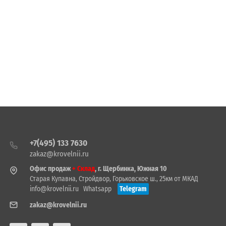
+7(495) 133 7630
zakaz@krovelnii.ru
Офис продаж
+ Склад
, г. Щербинка, Южная 10
Старая Купавна, Стройдвор, Горьковское ш., 25км от МКАД
info@krovelnii.ru
Whatsapp
Telegram
zakaz@krovelnii.ru