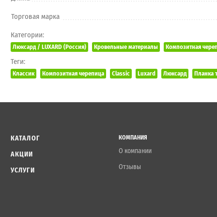
Торговая марка
Категории:
Люксард / LUXARD (Россия)
Кровельные материалы
Композитная чере
Теги:
Классик
Композитная черепица
Classic
Luxard
Люксард
Планка 
КАТАЛОГ
КОМПАНИЯ
О компании
АКЦИИ
Отзывы
УСЛУГИ