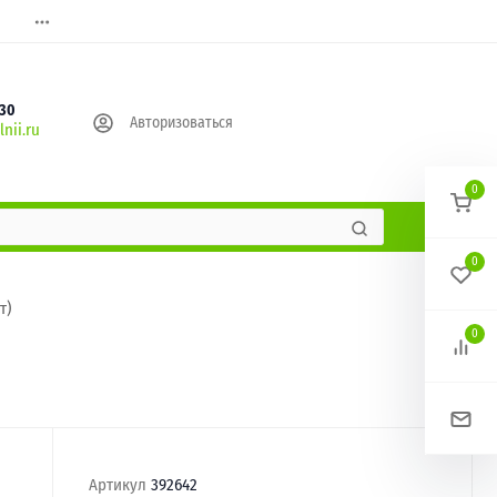
630
Авторизоваться
nii.ru
0
0
т)
0
Артикул
392642