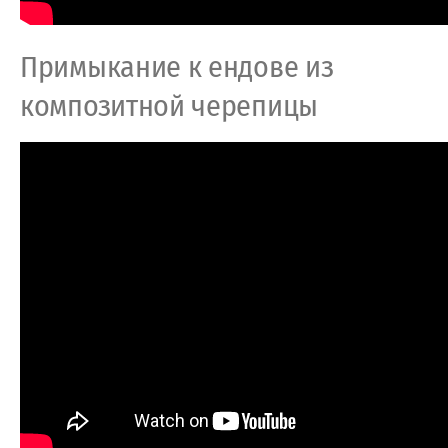
Примыкание к ендове из
композитной черепицы