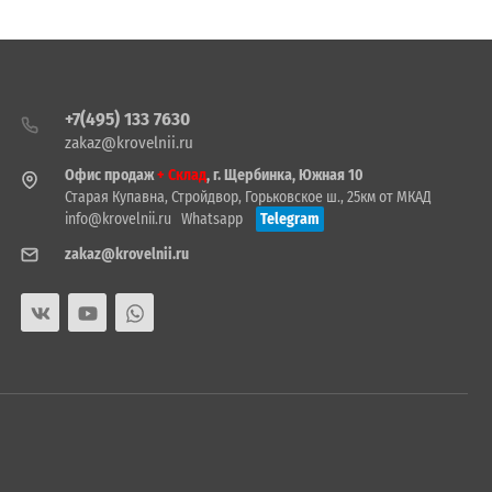
+7(495) 133 7630
zakaz@krovelnii.ru
Офис продаж
+ Склад
, г. Щербинка, Южная 10
Старая Купавна, Стройдвор, Горьковское ш., 25км от МКАД
info@krovelnii.ru
Whatsapp
Telegram
zakaz@krovelnii.ru