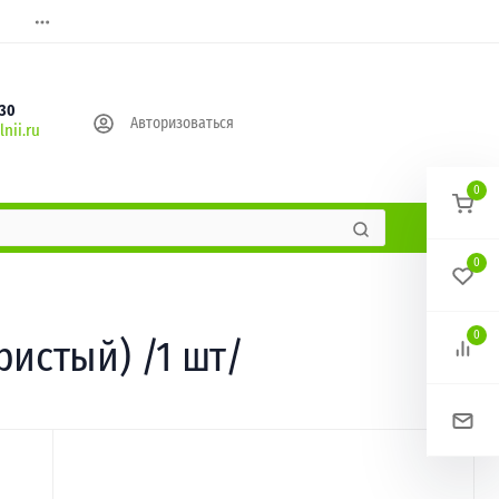
630
Авторизоваться
nii.ru
0
0
0
ристый) /1 шт/