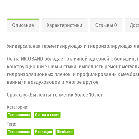
Описание
Характеристики
Отзывы 0
Дос
Универсальная герметизирующая и гидроизолирующая лен
Лента NICOBAND обладает отличной адгезией к большинств
конструкционные швы и стыки, выполнять ремонт металли
гидроизоляционных пленок, и профилированных мембран,
ванны) и воздуховодов и многое другое.
Срок службы ленты-герметик более 10 лет.
Категории:
Технониколь
Ленты и скотч
Теги:
Технониколь
Изоляция
Nicoband