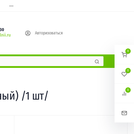
630
Авторизоваться
nii.ru
0
0
0
ый) /1 шт/