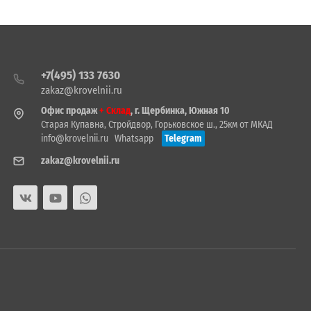
+7(495) 133 7630
zakaz@krovelnii.ru
Офис продаж
+ Склад
, г. Щербинка, Южная 10
Старая Купавна, Стройдвор, Горьковское ш., 25км от МКАД
info@krovelnii.ru
Whatsapp
Telegram
zakaz@krovelnii.ru