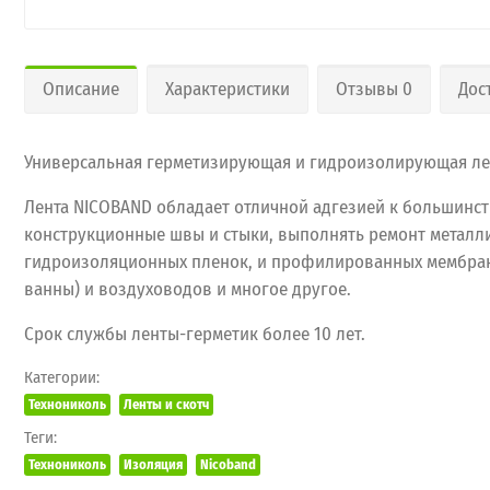
Описание
Характеристики
Отзывы 0
Дос
Универсальная герметизирующая и гидроизолирующая лен
Лента NICOBAND обладает отличной адгезией к большинств
конструкционные швы и стыки, выполнять ремонт металли
гидроизоляционных пленок, и профилированных мембран,
ванны) и воздуховодов и многое другое.
Срок службы ленты-герметик более 10 лет.
Категории:
Технониколь
Ленты и скотч
Теги:
Технониколь
Изоляция
Nicoband