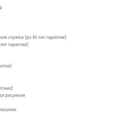
й
ом службы (до 65 лет гарантии)
лет гарантии)
антии)
ртных)
ся рисунком
 посыпке