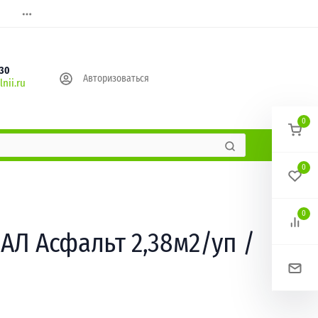
630
Авторизоваться
nii.ru
0
0
0
Л Асфальт 2,38м2/уп /