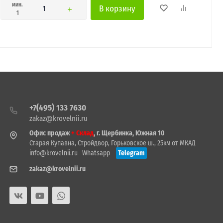
мин.
В корзину
1
+7(495) 133 7630
zakaz@krovelnii.ru
Офис продаж
+ Склад
, г. Щербинка, Южная 10
Старая Купавна, Стройдвор, Горьковское ш., 25км от МКАД
info@krovelnii.ru
Whatsapp
Telegram
zakaz@krovelnii.ru