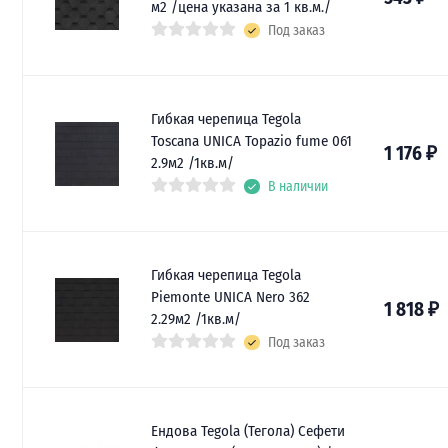
м2 /цена указана за 1 кв.м./
Под заказ
Гибкая черепица Tegola
Toscana UNICA Topazio fume 061
1 176
₽
2.9м2 /1кв.м/
В наличии
Гибкая черепица Tegola
Piemonte UNICA Nero 362
1 818
₽
2.29м2 /1кв.м/
Под заказ
Ендова Tegola (Тегола) Сефети