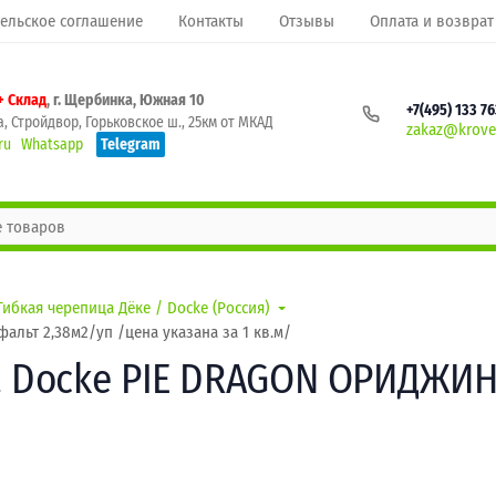
ельское соглашение
Контакты
Отзывы
Оплата и возврат
+ Склад
, г. Щербинка, Южная 10
+7(495) 133 7
, Стройдвор, Горьковское ш., 25км от МКАД
zakaz@krovel
ru
Whatsapp
Telegram
Гибкая черепица Дёке / Docke (Россия)
ьт 2,38м2/уп /цена указана за 1 кв.м/
Docke PIE DRAGON ОРИДЖИНА