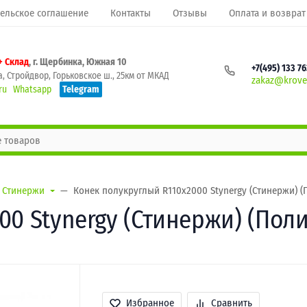
ельское соглашение
Контакты
Отзывы
Оплата и возврат
+ Склад
, г. Щербинка, Южная 10
+7(495) 133 7
, Стройдвор, Горьковское ш., 25км от МКАД
zakaz@krovel
ru
Whatsapp
Telegram
Стинержи
Конек полукруглый R110х2000 Stynergy (Стинержи) (П
0 Stynergy (Стинержи) (Поли
Избранное
Сравнить