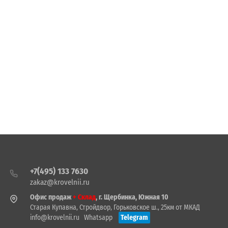
+7(495) 133 7630
zakaz@krovelnii.ru
Офис продаж
+ Склад
, г. Щербинка, Южная 10
Старая Купавна, Стройдвор, Горьковское ш., 25км от МКАД
info@krovelnii.ru
Whatsapp
Telegram