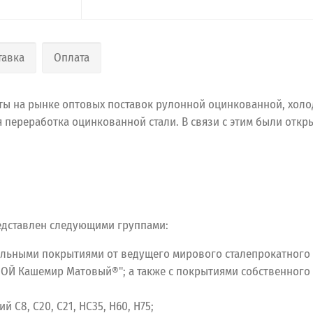
тавка
Оплата
ы на рынке оптовых поставок рулонной оцинкованной, холодн
переработка оцинкованной стали. В связи с этим были отк
едставлен следующими группами:
миальными покрытиями от ведущего мирового сталепрокатного 
ЬНОЙ Кашемир Матовый®"; а также с покрытиями собственно
С8, С20, С21, НС35, Н60, Н75;