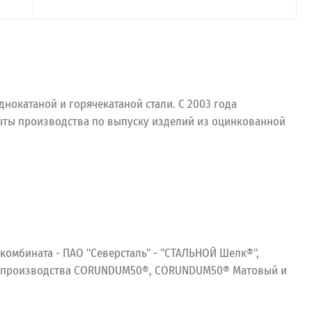
окатаной и горячекатаной стали. С 2003 года
рыты производства по выпуску изделий из оцинкованной
комбината - ПАО "Северсталь" - "СТАЛЬНОЙ Шелк®",
го производства CORUNDUM50®, CORUNDUM50® Матовый и