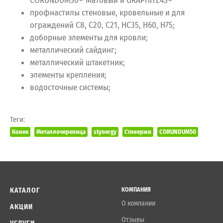
CORUNDUM50® Матовый и GRAPHITE45®
профнастилы стеновые, кровельные и для
ограждений С8, С20, С21, НС35, Н60, Н75;
доборные элементы для кровли;
металлический сайдинг;
металлический штакетник;
элементы крепления;
водосточные системы;
Теги:
Конек
Металлочерепица
stynergy
Стинержи
CORUNDUM50
КАТАЛОГ
КОМПАНИЯ
О компании
АКЦИИ
Отзывы