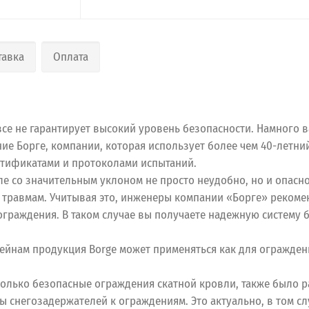
тавка
Оплата
се не гарантирует высокий уровень безопасности. Намного в
ие Борге, компании, которая использует более чем 40-летни
ртификатами и протоколами испытаний.
ле со значительным уклоном не просто неудобно, но и опасн
 травмам. Учитывая это, инженеры компании «Борге» реком
раждения. В таком случае вы получаете надежную систему б
ейнам продукция Borge может применяться как для огражден
только безопасные ограждения скатной кровли, также было 
снегозадержателей к ограждениям. Это актуально, в том сл