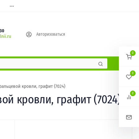
630
Авторизоваться
nii.ru
0
0
фальцевой кровли, графит (7024)
0
ой кровли, графит (7024)