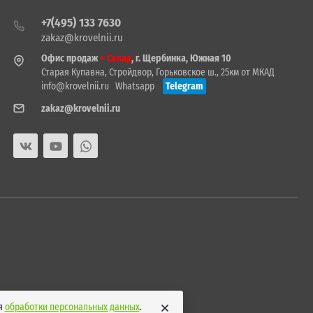
+7(495) 133 7630
zakaz@krovelnii.ru
Офис продаж
+ Склад
, г. Щербинка, Южная 10
Старая Купавна, Стройдвор, Горьковское ш., 25км от МКАД
info@krovelnii.ru
Whatsapp
Telegram
zakaz@krovelnii.ru
ия
обработки персональных данных
.