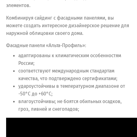
элементов.
Комбинируя сайдинг с фасадными панелями, вы
можете создать интересное дизайнерское решение для
наружной облицовки своего дома.
Фасадные панели «Альта-Профиль»:
адаптированы к климатическим особенностям
России;
соответствуют международным стандартам
качества, что подтверждено сертификатами;
удароустойчивы в температурном диапазоне от
-50°С до +60°С;
влагоустойчивы; не боятся обильных осадков,
гроз, ливней и снегопадов;