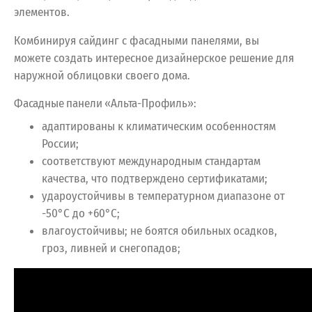
элементов.
Комбинируя сайдинг с фасадными панелями, вы
можете создать интересное дизайнерское решение для
наружной облицовки своего дома.
Фасадные панели «Альта-Профиль»:
адаптированы к климатическим особенностям
России;
соответствуют международным стандартам
качества, что подтверждено сертификатами;
удароустойчивы в температурном диапазоне от
-50°С до +60°С;
влагоустойчивы; не боятся обильных осадков,
гроз, ливней и снегопадов;