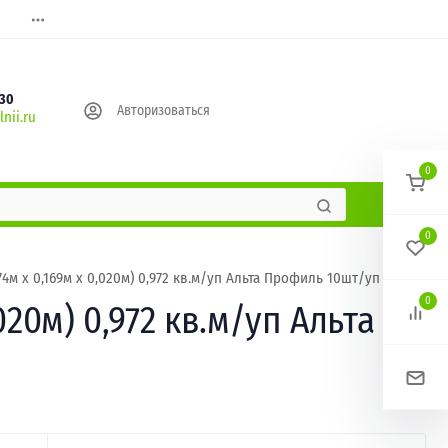
630
Авторизоваться
nii.ru
0
0
м х 0,169м х 0,020м) 0,972 кв.м/уп Альта Профиль 10шт/уп
0
20м) 0,972 кв.м/уп Альта