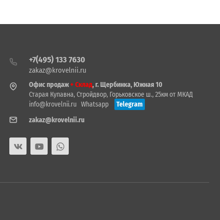
+7(495) 133 7630
zakaz@krovelnii.ru
Офис продаж
+ Склад
, г. Щербинка, Южная 10
Старая Купавна, Стройдвор, Горьковское ш., 25км от МКАД
info@krovelnii.ru
Whatsapp
Telegram
zakaz@krovelnii.ru