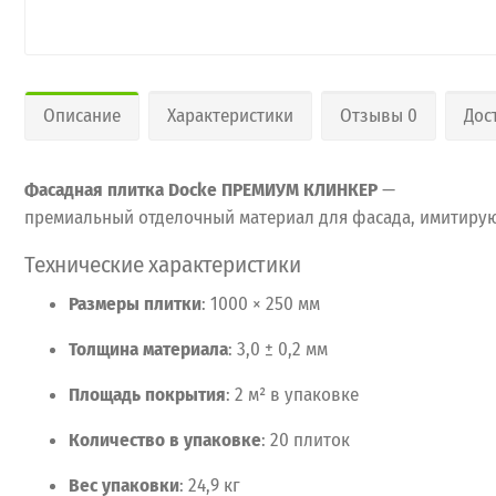
Описание
Характеристики
Отзывы 0
Дос
Фасадная
плитка
Docke
ПРЕМИУМ
КЛИНКЕР
—
премиальный
отделочный
материал
для
фасада,
имитиру
Технические
характеристики
Размеры
плитки
:
1000
× 250
мм
Толщина
материала
:
3,0
± 0,2
мм
Площадь
покрытия
:
2
м²
в
упаковке
Количество
в
упаковке
:
20
плиток
Вес
упаковки
:
24,9
кг