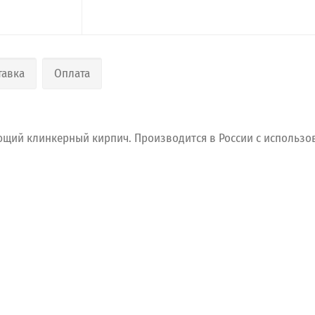
тавка
Оплата
ющий
клинкерный
кирпич.
Производится
в
России
с
использо