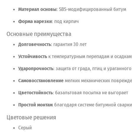
Материал
основы
:
SBS-модифицированный
битум
Форма
нарезки
:
под
кирпич
Основные
преимущества
Долговечность
:
гарантия
30
лет
Устойчивость
к
температурным
перепадам
и
осадкам
Ударопрочность
:
защита
от
града,
птиц
и
ураганного
Самовосстановление
мелких
механических
поврежде
Цветостойкость
:
базальтовая
посыпка
не
выгорает
Простой
монтаж
благодаря
системе
битумной
сварки
Цветовые
решения
Серый