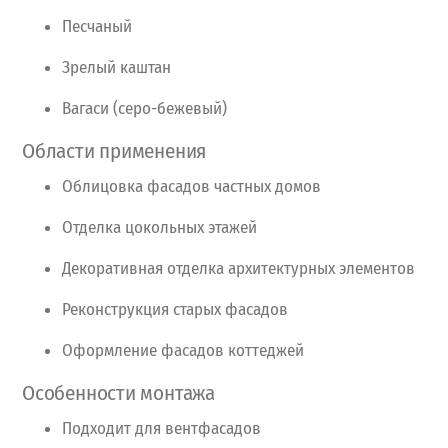
Песчаный
Зрелый
каштан
Вагаси
(серо-бежевый)
Области
применения
Облицовка
фасадов
частных
домов
Отделка
цокольных
этажей
Декоративная
отделка
архитектурных
элементов
Реконструкция
старых
фасадов
Оформление
фасадов
коттеджей
Особенности
монтажа
Подходит
для
вентфасадов