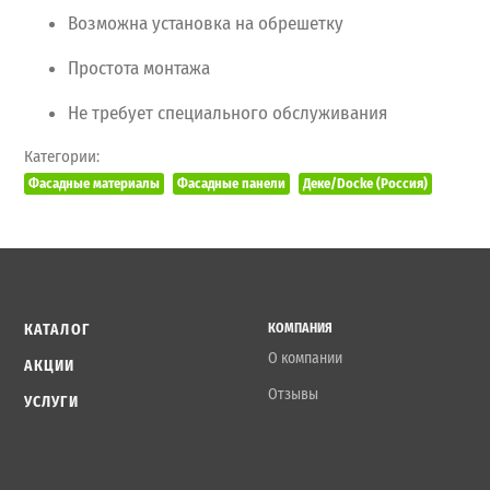
Возможна
установка
на
обрешетку
Простота
монтажа
Не
требует
специального
обслуживания
Категории:
Фасадные материалы
Фасадные панели
Деке/Docke (Россия)
КАТАЛОГ
КОМПАНИЯ
О компании
АКЦИИ
Отзывы
УСЛУГИ