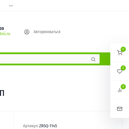
630
Авторизоваться
nii.ru
0
0
0
п
Артикул
ZRSQ-1145