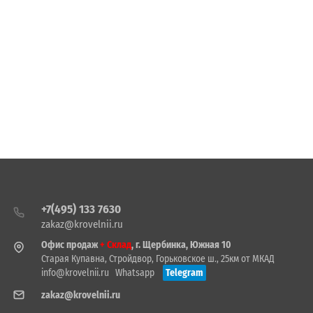
+7(495) 133 7630
zakaz@krovelnii.ru
Офис продаж
+ Склад
, г. Щербинка, Южная 10
Старая Купавна, Стройдвор, Горьковское ш., 25км от МКАД
info@krovelnii.ru
Whatsapp
Telegram
zakaz@krovelnii.ru