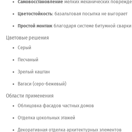
Самовосстановление
мелких
механических
поврежде
Цветостойкость
:
базальтовая
посыпка
не
выгорает
Простой
монтаж
благодаря
системе
битумной
сварки
Цветовые
решения
Серый
Песчаный
Зрелый
каштан
Вагаси
(серо-бежевый)
Области
применения
Облицовка
фасадов
частных
домов
Отделка
цокольных
этажей
Декоративная
отделка
архитектурных
элементов