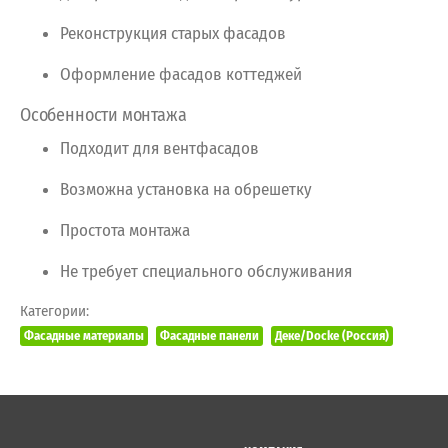
Реконструкция
старых
фасадов
Оформление
фасадов
коттеджей
Особенности
монтажа
Подходит
для
вентфасадов
Возможна
установка
на
обрешетку
Простота
монтажа
Не
требует
специального
обслуживания
Категории:
Фасадные материалы
Фасадные панели
Деке/Docke (Россия)