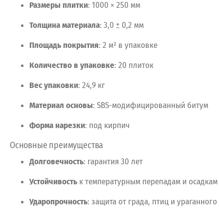
Размеры
плитки
:
1000
× 250
мм
Толщина
материала
:
3,0
± 0,2
мм
Площадь
покрытия
:
2
м²
в
упаковке
Количество
в
упаковке
:
20
плиток
Вес
упаковки
:
24,9
кг
Материал
основы
:
SBS-модифицированный
битум
Форма
нарезки
:
под
кирпич
Основные
преимущества
Долговечность
:
гарантия
30
лет
Устойчивость
к
температурным
перепадам
и
осадкам
Ударопрочность
:
защита
от
града,
птиц
и
ураганного