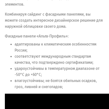
элементов.
Комбинируя сайдинг с фасадными панелями, вы
можете создать интересное дизайнерское решение для
наружной облицовки своего дома.
Фасадные панели «Альта-Профиль»:
адаптированы к климатическим особенностям
России;
соответствуют международным стандартам
качества, что подтверждено сертификатами;
удароустойчивы в температурном диапазоне от
-50°С до +60°С;
влагоустойчивы; не боятся обильных осадков,
гроз, ливней и снегопадов;