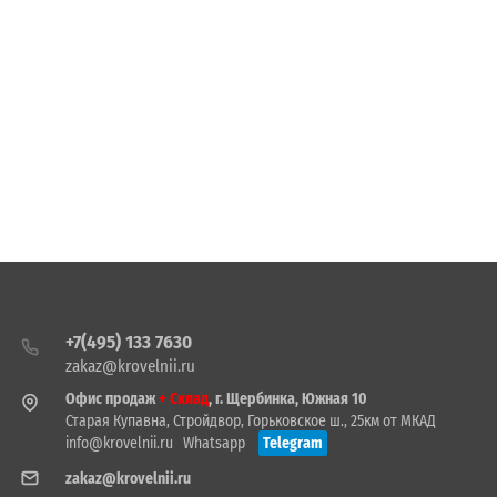
+7(495) 133 7630
zakaz@krovelnii.ru
Офис продаж
+ Склад
, г. Щербинка, Южная 10
Старая Купавна, Стройдвор, Горьковское ш., 25км от МКАД
info@krovelnii.ru
Whatsapp
Telegram
zakaz@krovelnii.ru