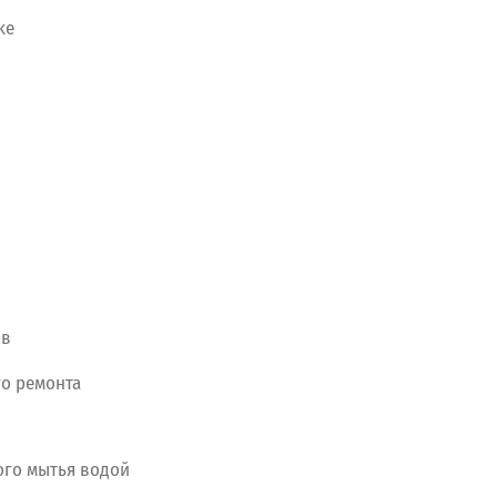
ke
ов
го
ремонта
ого
мытья
водой