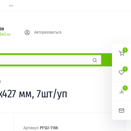
630
Авторизоваться
nii.ru
0
0
п
0
427 мм, 7шт/уп
Артикул
PFSU-1166