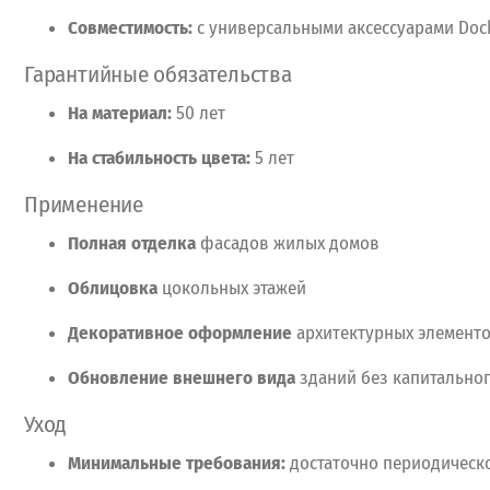
Совместимость:
с
универсальными
аксессуарами
Doc
Гарантийные
обязательства
На
материал:
50
лет
На
стабильность
цвета:
5
лет
Применение
Полная
отделка
фасадов
жилых
домов
Облицовка
цокольных
этажей
Декоративное
оформление
архитектурных
элемент
Обновление
внешнего
вида
зданий
без
капитально
Уход
Минимальные
требования:
достаточно
периодическ