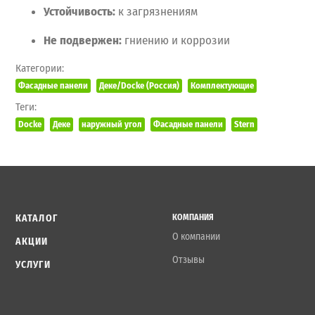
Устойчивость:
к
загрязнениям
Не
подвержен:
гниению
и
коррозии
Категории:
Фасадные панели
Деке/Docke (Россия)
Комплектующие
Теги:
Docke
Деке
наружный угол
Фасадные панели
Stern
КАТАЛОГ
КОМПАНИЯ
О компании
АКЦИИ
Отзывы
УСЛУГИ