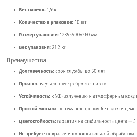
Вес
панели:
1,9
кг
Количество
в
упаковке:
10
шт
Размер
упаковки:
1235×500×260
мм
Вес
упаковки:
21,2
кг
Преимущества
Долговечность:
срок
службы
до
50
лет
Прочность:
усиленные
рёбра
жёсткости
Устойчивость:
к
УФ-излучению
и
атмосферным
возд
Простой
монтаж:
система
крепления
без
клея
и
цеме
Цветостойкость:
гарантия
на
стабильность
цвета
— 5
Не
требует:
покраски
и
дополнительной
обработки