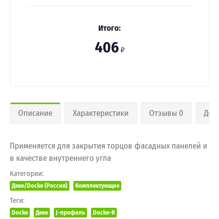
Итого:
406
₽
Описание
Характеристики
Отзывы 0
Дос
Применяется для закрытия торцов фасадных панелей и
в качестве внутреннего угла
Категории:
Деке/Docke (Россия)
Комплектующие
Теги:
Docke
Деке
J-профиль
Docke-R