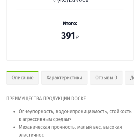
+7 (495)133-76-30
Итого:
391
₽
Описание
Характеристики
Отзывы 0
Дос
ПРЕИМУЩЕСТВА ПРОДУКЦИИ DOCKE
Огнеупорность, водонепроницаемость, стойкость
к агрессивным средам>
Механическая прочность, малый вес, высокая
эластичнос