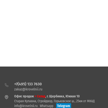
+7(495) 133 7630
zakaz@krovelnii.ru
Офис продаж
+ Склад
, г. Щербинка, Южная 10
Старая Купавна, Стройдвор, Горьковское ш., 25км от МКАД
info@krovelnii.ru
Whatsapp
Telegram