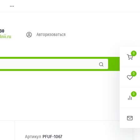
630
Авторизоваться
nii.ru
0
0
0
Артикул
PFUF-1067