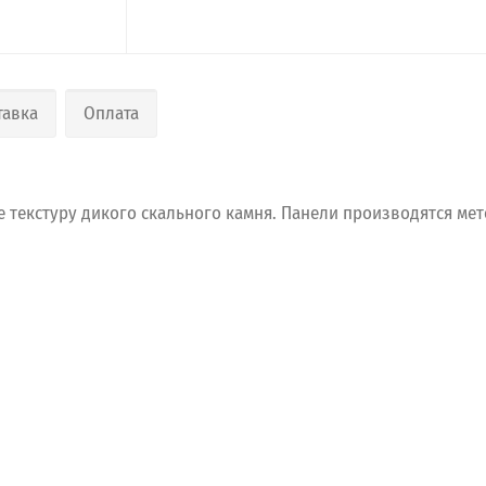
тавка
Оплата
е
текстуру
дикого
скального
камня.
Панели
производятся
мет