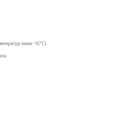
мператур
ниже
-15°C).
ла.