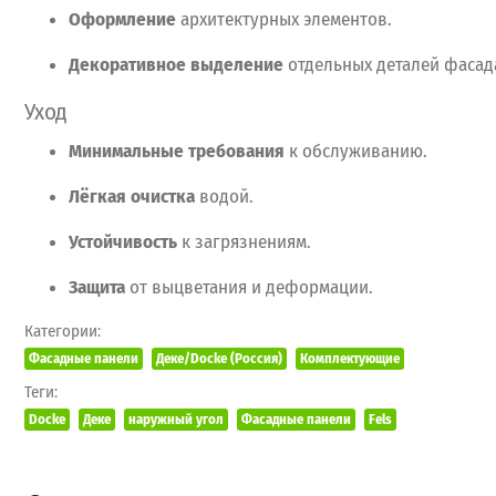
Оформление
архитектурных
элементов.
Декоративное
выделение
отдельных
деталей
фасад
Уход
Минимальные
требования
к
обслуживанию.
Лёгкая
очистка
водой.
Устойчивость
к
загрязнениям.
Защита
от
выцветания
и
деформации.
Категории:
Фасадные панели
Деке/Docke (Россия)
Комплектующие
Теги:
Docke
Деке
наружный угол
Фасадные панели
Fels