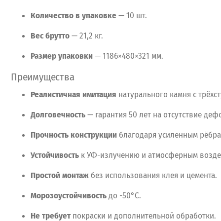
Количество
в
упаковке
— 10
шт.
Вес
брутто
— 21,2
кг.
Размер
упаковки
— 1186×480×321
мм.
Преимущества
Реалистичная
имитация
натурального
камня
с
трёхст
Долговечность
— гарантия
50
лет
на
отсутствие
дефо
Прочность
конструкции
благодаря
усиленным
рёбр
Устойчивость
к
УФ-излучению
и
атмосферным
возде
Простой
монтаж
без
использования
клея
и
цемента.
Морозоустойчивость
до
-50°C.
Не
требует
покраски
и
дополнительной
обработки.