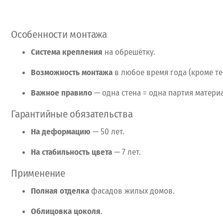
Особенности
монтажа
Система
крепления
на
обрешётку.
Возможность
монтажа
в
любое
время
года
(кроме
те
Важное
правило
— одна
стена
= одна
партия
материа
Гарантийные
обязательства
На
деформацию
— 50
лет.
На
стабильность
цвета
— 7
лет.
Применение
Полная
отделка
фасадов
жилых
домов.
Облицовка
цоколя
.