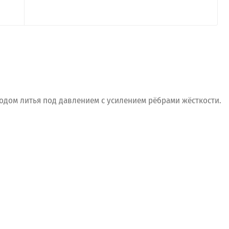
одом
литья
под
давлением
с
усилением
рёбрами
жёсткости.