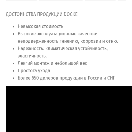
ДОСТОИНСТВА ПРОДУКЦИИ DOCKE
Невысокая стоимость
Высокие эксплуатационные качества:
неподверженность гниению, коррозии и огню.
Надежность: климатическая устойчивость,
эластичность.
Лекгий монтаж и небольшой вес
Простота ухода
Более 650 дилеров продукции в России и СНГ