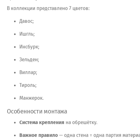
В
коллекции
представлено
7
цветов:
Давос;
Ишгль;
Инсбурк;
Зельден;
Виллар;
Тироль;
Манжерок.
Особенности
монтажа
Система
крепления
на
обрешётку.
Важное
правило
— одна
стена
= одна
партия
материа