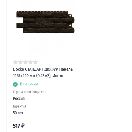
Docke СТАНДАРТ ДЮФУР Панель
1167х449 мм (0,43м2), Ишгль
В наличии
Страна производитель
Россия
Гарантия
50 лет
517
₽