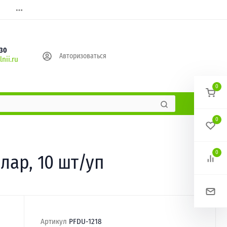
630
Авторизоваться
nii.ru
0
0
0
лар, 10 шт/уп
Артикул
PFDU-1218