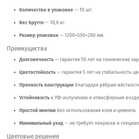
Количество
в
упаковке
— 10
шт.
Вес
брутто
— 18,6
кг.
Размер
упаковки
— 1200×500×260
мм.
Преимущества
Долговечность
— гарантия
50
лет
на
технические
хар
Цветостойкость
— гарантия
5
лет
на
стабильность
цве
Прочность
конструкции
благодаря
рёбрам
жёсткости
Устойчивость
к
УФ-излучению
и
атмосферным
возде
Простой
монтаж
без
использования
клея
и
цемента.
Минимальный
уход
— не
требует
покраски
и
специал
Цветовые
решения