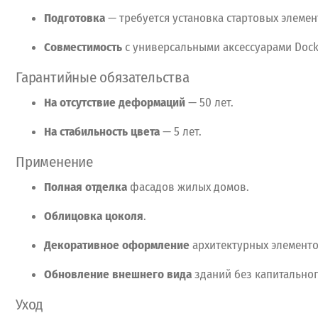
Подготовка
— требуется
установка
стартовых
элемен
Совместимость
с
универсальными
аксессуарами
Dock
Гарантийные
обязательства
На
отсутствие
деформаций
— 50
лет.
На
стабильность
цвета
— 5
лет.
Применение
Полная
отделка
фасадов
жилых
домов.
Облицовка
цоколя
.
Декоративное
оформление
архитектурных
элементо
Обновление
внешнего
вида
зданий
без
капитально
Уход