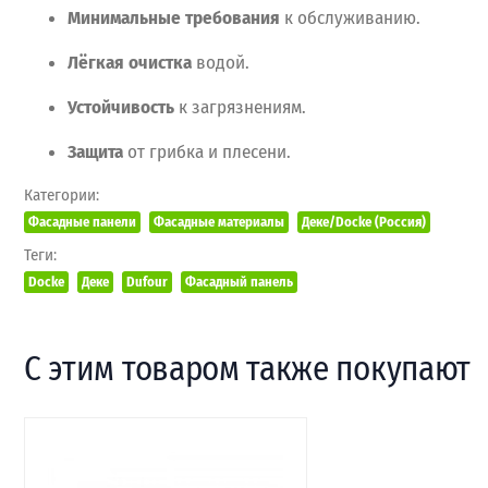
Минимальные
требования
к
обслуживанию.
Лёгкая
очистка
водой.
Устойчивость
к
загрязнениям.
Защита
от
грибка
и
плесени.
Категории:
Фасадные панели
Фасадные материалы
Деке/Docke (Россия)
Теги:
Docke
Деке
Dufour
Фасадный панель
С этим товаром также покупают