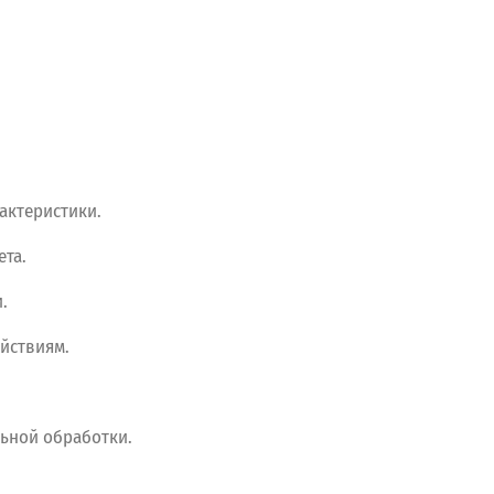
актеристики.
та.
.
йствиям.
ьной
обработки.