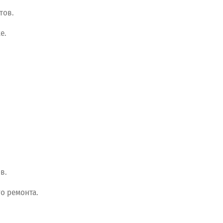
тов.
e.
в.
го
ремонта.