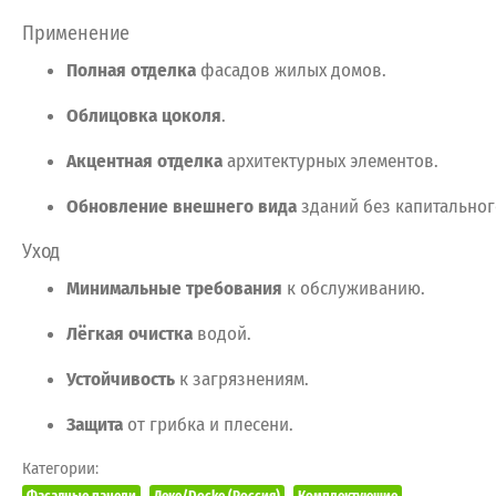
Применение
Полная
отделка
фасадов
жилых
домов.
Облицовка
цоколя
.
Акцентная
отделка
архитектурных
элементов.
Обновление
внешнего
вида
зданий
без
капитальног
Уход
Минимальные
требования
к
обслуживанию.
Лёгкая
очистка
водой.
Устойчивость
к
загрязнениям.
Защита
от
грибка
и
плесени.
Категории:
Фасадные панели
Деке/Docke (Россия)
Комплектующие