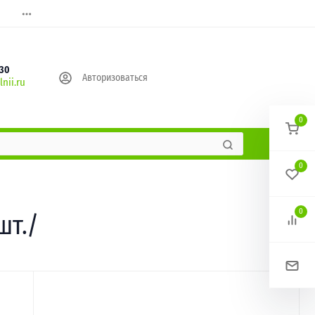
630
Авторизоваться
nii.ru
0
0
0
шт./