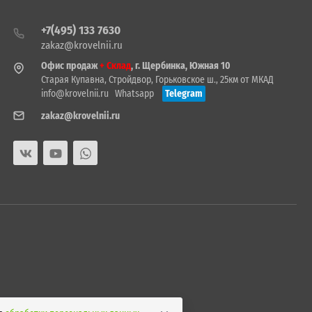
+7(495) 133 7630
zakaz@krovelnii.ru
Офис продаж
+ Склад
, г. Щербинка, Южная 10
Старая Купавна, Стройдвор, Горьковское ш., 25км от МКАД
info@krovelnii.ru
Whatsapp
Telegram
zakaz@krovelnii.ru