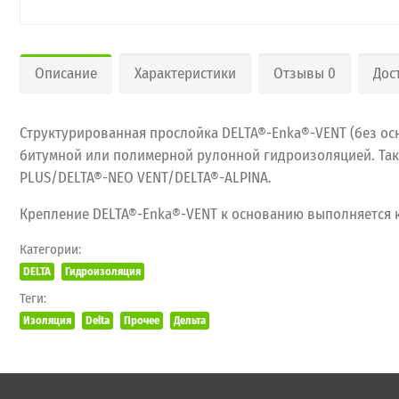
Описание
Характеристики
Отзывы 0
Дос
Структурированная прослойка DELTA®-Enka®-VENT (без ос
битумной или полимерной рулонной гидроизоляцией. Та
PLUS/DELTA®-NEO VENT/DELTA®-ALPINA.
Крепление DELTA®-Enka®-VENT к основанию выполняется 
Категории:
DELTA
Гидроизоляция
Теги:
Изоляция
Delta
Прочее
Дельта