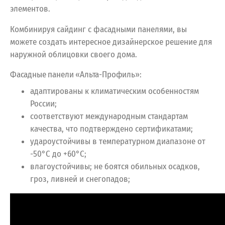
элементов.
Комбинируя сайдинг с фасадными панелями, вы
можете создать интересное дизайнерское решение для
наружной облицовки своего дома.
Фасадные панели «Альта-Профиль»:
адаптированы к климатическим особенностям
России;
соответствуют международным стандартам
качества, что подтверждено сертификатами;
удароустойчивы в температурном диапазоне от
-50°С до +60°С;
влагоустойчивы; не боятся обильных осадков,
гроз, ливней и снегопадов;