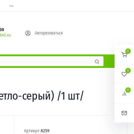
630
Авторизоваться
nii.ru
0
0
0
тло-серый) /1 шт/
Артикул
8259