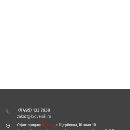
+7(495) 133 7630
zakaz@krovelnii.ru
Офис продаж
+ Склад
, г. Щербинка, Южная 10