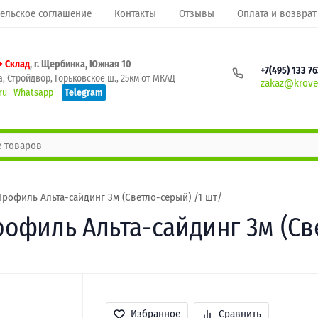
ельское соглашение
Контакты
Отзывы
Оплата и возврат
+ Склад
, г. Щербинка, Южная 10
+7(495) 133 7
, Стройдвор, Горьковское ш., 25км от МКАД
zakaz@krovel
ru
Whatsapp
Telegram
рофиль Альта-сайдинг 3м (Светло-серый) /1 шт/
филь Альта-сайдинг 3м (Све
Избранное
Сравнить