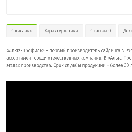
Описание
Характеристики
Отзывы 0
Дос
«Альта-Профиль» – первый производитель сайдинга в Рос
ассортимент среди отечественных компаний. В «Альта-Пр
этапах производства. Срок службы продукции – более 30 