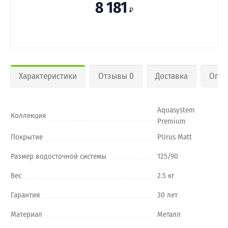
8 181
₽
Характеристики
Отзывы 0
Доставка
Опла
Aquasystem
Коллекция
Premium
Покрытие
PUrus Matt
Размер водосточной системы
125/90
Вес
2.5 кг
Гарантия
30 лет
Материал
Металл