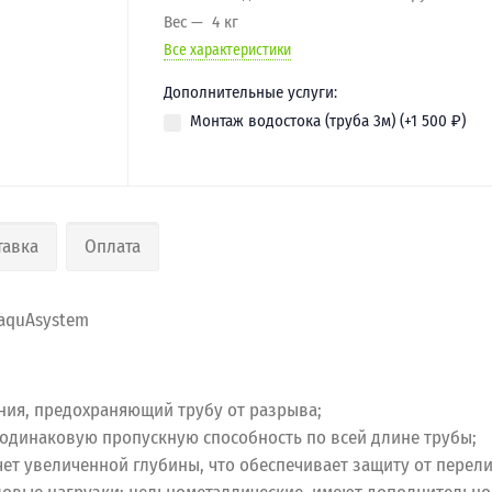
Вес
4 кг
Все характеристики
Дополнительные услуги:
Монтаж водостока (труба 3м) (+
1 500
₽
)
тавка
Оплата
quAsystem
ния, предохраняющий трубу от разрыва;
т одинаковую пропускную способность по всей длине трубы;
чет увеличенной глубины, что обеспечивает защиту от перел