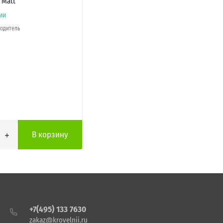
 Matt
ии
водитель
В корзину
+7(495) 133 7630
zakaz@krovelnii.ru