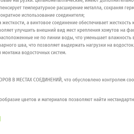
вые нагрузки: цельнометаллические, имеют дополнительное
енсирует температурное расширение металла, сохраняя герм
гократное использование соединителя;
жесткости, а винтовое соединение обеспечивает жесткость к
воляет улучшить внешний вид мест крепления хомутов на фас
асположенные не по линии воды, что уменьшает влажность в
арного шва, что позволяет выдержать нагрузки на водосток
и монтажа водосточных систем.
ОВ В МЕСТАХ СОЕДИНЕНИЙ, что обусловлено контролем соо
разие цветов и материалов позволяют найти нестандартн