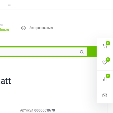
630
Авторизоваться
nii.ru
0
0
0
att
Артикул
00000018778