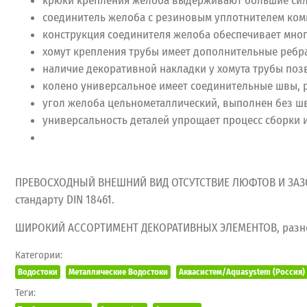
крюки крепления желоба выдерживают большие сило
соединитель желоба с резиновым уплотнителем комп
конструкция соединителя желоба обеспечивает мно
хомут крепления трубы имеет дополнительные ребра 
наличие декоративной накладки у хомута трубы поз
колено универсальное имеет соединительные швы, р
угол желоба цельнометаллический, выполнен без шв
универсальность деталей упрощает процесс сборки 
ПРЕВОСХОДНЫЙ ВНЕШНИЙ ВИД ОТСУТСТВИЕ ЛЮФТОВ И ЗАЗОР
стандарту DIN 18461.
ШИРОКИЙ АССОРТИМЕНТ ДЕКОРАТИВНЫХ ЭЛЕМЕНТОВ, разнооб
Категории:
Водостоки
Металлические Водостоки
Аквасистем/Aquasystem (Россия)
Теги: