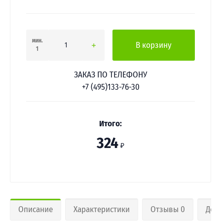
мин.
В корзину
1
ЗАКАЗ ПО ТЕЛЕФОНУ
+7 (495)133-76-30
Итого:
324
₽
Описание
Характеристики
Отзывы 0
Дос