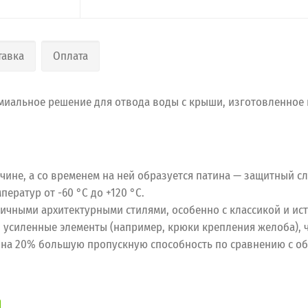
тавка
Оплата
миальное решение для отвода воды с крыши, изготовленное и
ине, а со временем на ней образуется патина — защитный с
ератур от -60 °C до +120 °C.
ичными архитектурными стилями, особенно с классикой и ис
 усиленные элементы (например, крюки крепления желоба), 
на 20% большую пропускную способность по сравнению с о