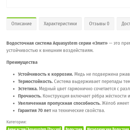
Описание
Характеристики
Отзывы 0
Дос
Водосточная система Aquasystem серии «Элит»
— это пре
устойчивостью к внешним воздействиям.
Преимущества
Устойчивость к коррозии.
Медь не подвержена ржавч
Термостойкость.
Система выдерживает перепады темп
Эстетика.
Медный цвет гармонично сочетается с разл
Прочность.
Конструкция включает рёбра жёсткости и
Увеличенная пропускная способность.
Жёлоб имеет 
Гарантия 70 лет
на технические свойства.
Категории:
Аквасистем/Aquasystem (Россия)
Водостоки
Металлические Водостоки