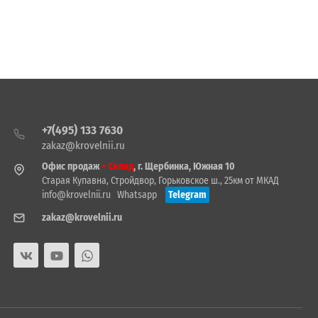
+7(495) 133 7630
zakaz@krovelnii.ru
Офис продаж
+ Склад
, г. Щербинка, Южная 10
Старая Купавна, Стройдвор, Горьковское ш., 25км от МКАД
info@krovelnii.ru
Whatsapp
Telegram
zakaz@krovelnii.ru