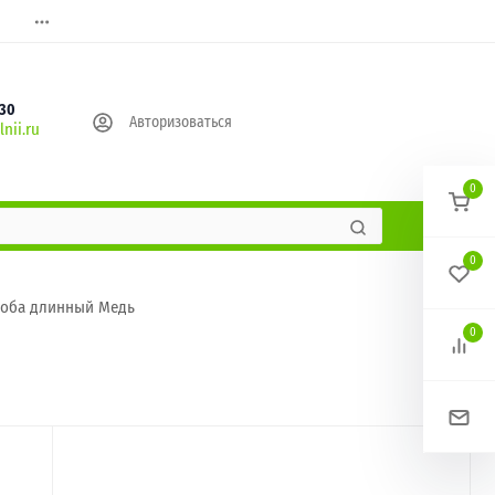
630
Авторизоваться
nii.ru
0
0
лоба длинный Медь
0