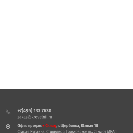
+7(495) 133 7630
zakaz@krovelnii.ru
Офис продаж
+ Склад
, г. Щербинка, Южная 10
Старая Купавна, Стройдвор, Горьковское ш., 25км от МКАД