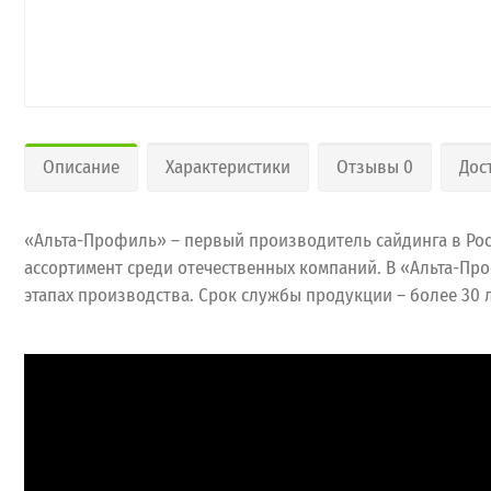
Описание
Характеристики
Отзывы 0
Дос
«Альта-Профиль» – первый производитель сайдинга в Рос
ассортимент среди отечественных компаний. В «Альта-Пр
этапах производства. Срок службы продукции – более 30 