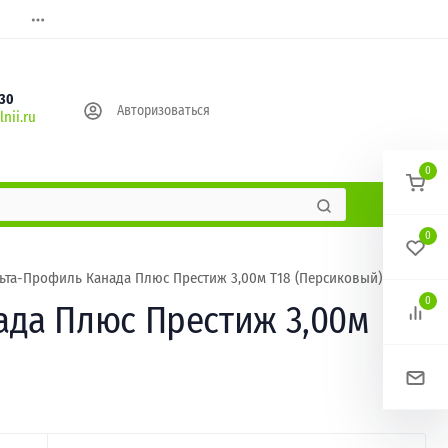
630
Авторизоваться
nii.ru
0
0
та-Профиль Канада Плюс Престиж 3,00м Т18 (Персиковый) /1 шт/
0
ада Плюс Престиж 3,00м