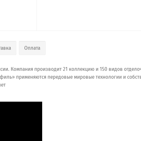
тавка
Оплата
сии. Компания производит 21 коллекцию и 150 видов отдел
офиль» применяются передовые мировые технологии и собств
лет